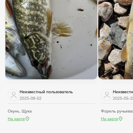
Неизвестный пользователь
Неизвестн
2025-08-02
2025-05-2
Окунь, Щука
Форель ручьева
На карте
На карте