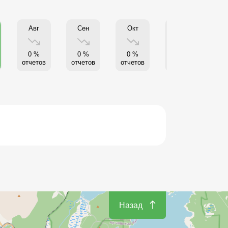
Авг
Сен
Окт
Нояб
0 %
0 %
0 %
0 %
отчетов
отчетов
отчетов
отчетов
от
Назад