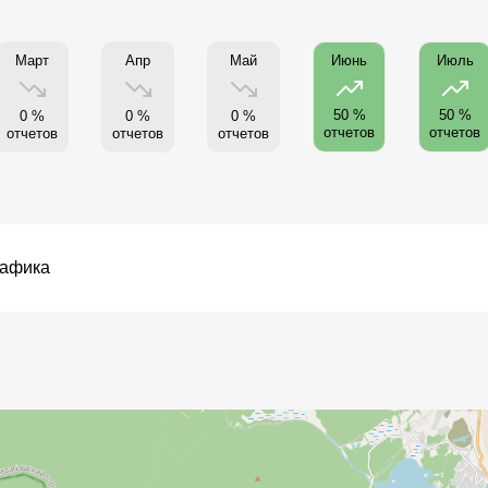
Март
Апр
Май
Июнь
Июль
50 %
50 %
0 %
0 %
0 %
отчетов
отчетов
отчетов
отчетов
отчетов
рафика