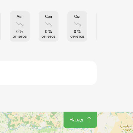
Авг
Сен
Окт
Нояб
1
0 %
0 %
0 %
0 %
от
отчетов
отчетов
отчетов
отчетов
Назад