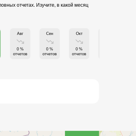
вных отчетах. Изучите, в какой месяц
Авг
Сен
Окт
Нояб
0 %
0 %
0 %
0 %
отчетов
отчетов
отчетов
отчетов
от