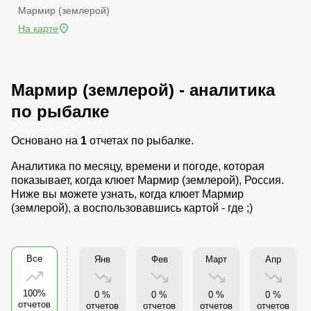
Мармир (землерой)
На карте
Мармир (землерой) - аналитика
по рыбалке
Основано на
1
отчетах по рыбалке.
Аналитика по месяцу, времени и погоде, которая
показывает, когда клюет Мармир (землерой), Россия.
Ниже вы можете узнать, когда клюет Мармир
(землерой), а воспользовавшись картой - где ;)
Все
Янв
Фев
Март
Апр
100%
0 %
0 %
0 %
0 %
отчетов
отчетов
отчетов
отчетов
отчетов