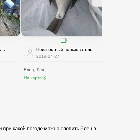
ель
Неизвестный пользователь
Неизве
2019-04-27
2019-04
Елец, Лещ
Елец
На карте
На карте
и при какой погоде можно словить Елец в