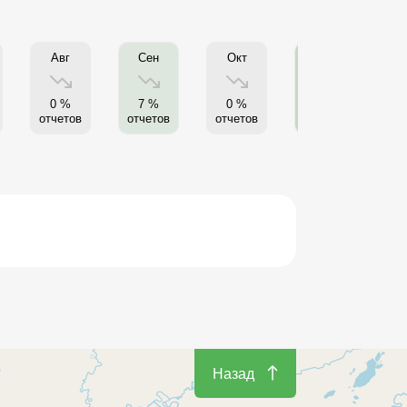
Авг
Сен
Окт
Нояб
20 %
0 %
7 %
0 %
отчетов
отчетов
отчетов
отчетов
от
Назад