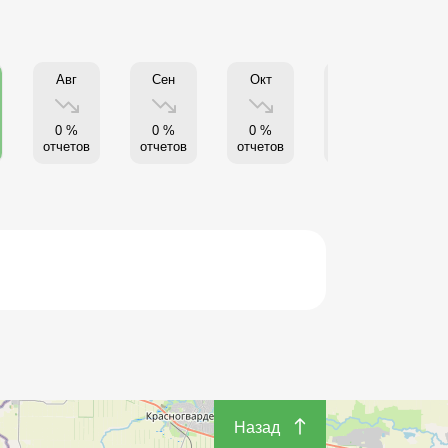
Авг
Сен
Окт
Нояб
0 %
0 %
0 %
0 %
отчетов
отчетов
отчетов
отчетов
от
Назад