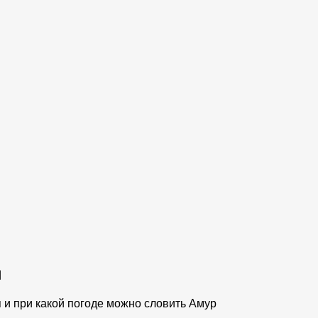
н
я и при какой погоде можно словить Амур