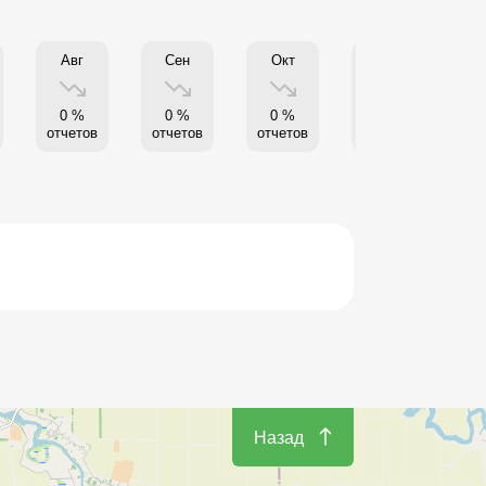
Авг
Сен
Окт
Нояб
0 %
0 %
0 %
0 %
отчетов
отчетов
отчетов
отчетов
от
Назад