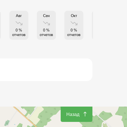
Авг
Сен
Окт
Нояб
0 %
0 %
0 %
0 %
отчетов
отчетов
отчетов
отчетов
от
Назад