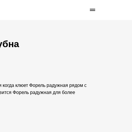
убна
 и когда клюет Форель радужная рядом с
вится Форель радужная для более